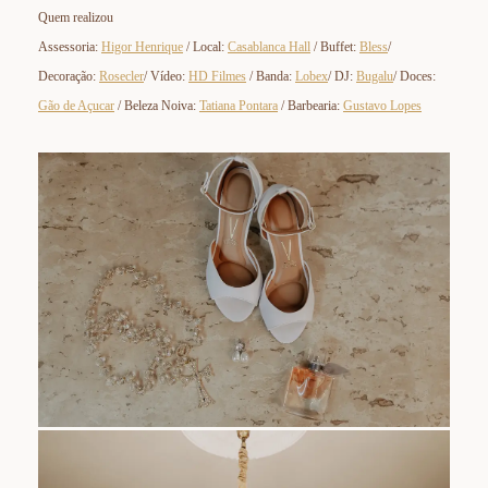
Quem realizou
Assessoria:
Higor Henrique
/ Local:
Casablanca Hall
/ Buffet:
Bless
/
Decoração:
Rosecler
/ Vídeo:
HD Filmes
/ Banda:
Lobex
/ DJ:
Bugalu
/ Doces:
Gão de Açucar
/ Beleza Noiva:
Tatiana Pontara
/ Barbearia:
Gustavo Lopes