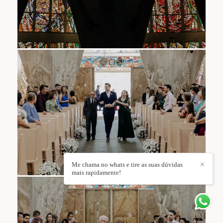
Me chama no whats e tire as suas dúvidas
✕
mais rapidamente!