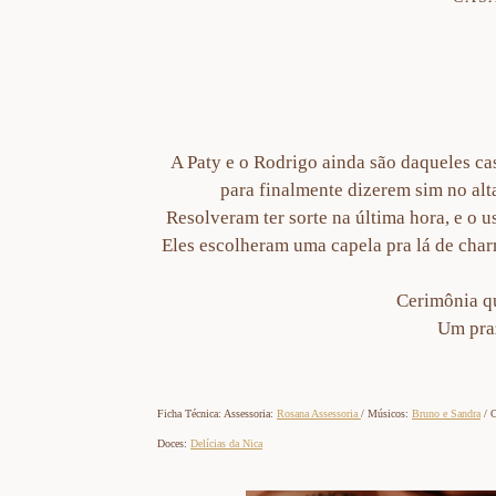
A Paty e o Rodrigo ainda são daqueles c
para finalmente dizerem sim no alt
Resolveram ter sorte na última hora, e o
Eles escolheram uma capela pra lá de char
Cerimônia qu
Um praz
Ficha Técnica: Assessoria:
Rosana Assessoria
/ Músicos:
Bruno e Sandra
/ C
Doces:
Delícias da Nica