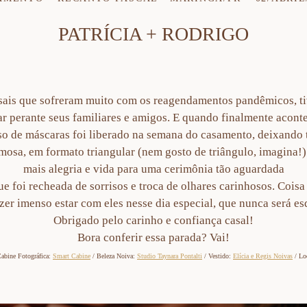
PATRÍCIA + RODRIGO
asais que sofreram muito com os reagendamentos pandêmicos, ti
ar perante seus familiares e amigos. E quando finalmente aconte
 uso de máscaras foi liberado na semana do casamento, deixando
mosa, em formato triangular (nem gosto de triângulo, imagina!
mais alegria e vida para uma cerimônia tão aguardada
e foi recheada de sorrisos e troca de olhares carinhosos. Coisa 
er imenso estar com eles nesse dia especial, que nunca será e
Obrigado pelo carinho e confiança casal!
Bora conferir essa parada? Vai!
abine Fotográfica:
Smart Cabine
/ Beleza Noiva:
Studio Taynara Pontalti
/ Vestido:
Elícia e Regis Noivas
/ Lo