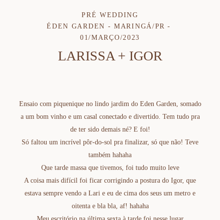
PRÉ WEDDING
ÉDEN GARDEN - MARINGÁ/PR
01/MARÇO/2023
LARISSA + IGOR
Ensaio com piquenique no lindo jardim do Eden Garden, somado
a um bom vinho e um casal conectado e divertido. Tem tudo pra
de ter sido demais né? E foi!
Só faltou um incrível pôr-do-sol pra finalizar, só que não! Teve
também hahaha
Que tarde massa que tivemos, foi tudo muito leve
A coisa mais difícil foi ficar corrigindo a postura do Igor, que
estava sempre vendo a Lari e eu de cima dos seus um metro e
oitenta e bla bla, af! hahaha
Meu escritório na última sexta à tarde foi nesse lugar