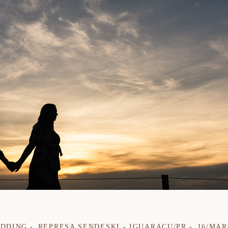
EDDING
REPRESA SENDESKI - IGUARAÇU/PR
16/MAR