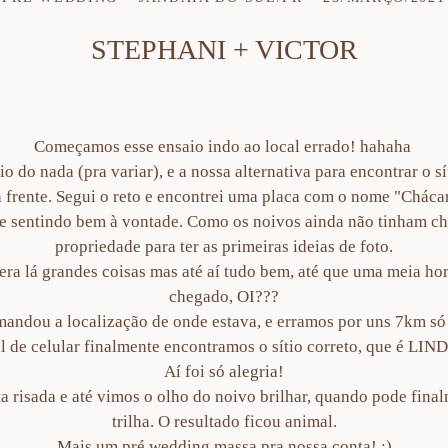
STEPHANI + VICTOR
Começamos esse ensaio indo ao local errado! hahaha
 do nada (pra variar), e a nossa alternativa para encontrar o s
 à frente. Segui o reto e encontrei uma placa com o nome "Chác
me sentindo bem à vontade. Como os noivos ainda não tinham c
propriedade para ter as primeiras ideias de foto.
ra lá grandes coisas mas até aí tudo bem, até que uma meia ho
chegado, OI???
mandou a localização de onde estava, e erramos por uns 7km só
l de celular finalmente encontramos o sítio correto, que é LI
Aí foi só alegria!
 risada e até vimos o olho do noivo brilhar, quando pode fina
trilha. O resultado ficou animal.
Mais um pré wedding massa pra nossa conta! ;)