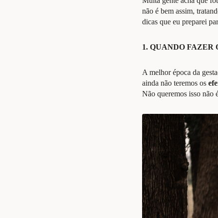
Muita gente acha que fot
não é bem assim, tratan
7
Curtir
dicas que eu preparei pa
Comentar
1. QUANDO FAZER 
A melhor época da gesta
ainda não teremos os
efe
Não queremos isso não