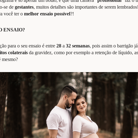
ografia é só apertar um botão, e que uma câmera “
profissional
” faz o 
do-se de
gestantes
, muitos detalhes são importantes de serem lembrados!
ra você ter o
melhor ensaio possível
?!
O ENSAIO?
ção para o seu ensaio é entre
28
a
32
semanas
, pois assim o barrigão j
itos colaterais
da gravidez, como por exemplo a retenção de líquido, as 
 é mesmo?