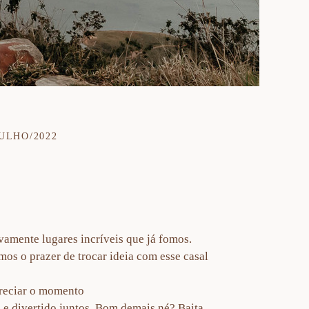
JULHO/2022
ovamente lugares incríveis que já fomos.
s o prazer de trocar ideia com esse casal
preciar o momento
 e divertido juntos. Bom demais né? Baita