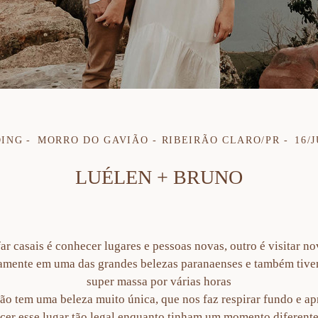
DING
MORRO DO GAVIÃO - RIBEIRÃO CLARO/PR
16/
LUÉLEN + BRUNO
r casais é conhecer lugares e pessoas novas, outro é visitar n
amente em uma das grandes belezas paranaenses e também tivemo
super massa por várias horas
o tem uma beleza muito única, que nos faz respirar fundo e a
cer esse lugar tão legal enquanto tinham um momento diferente