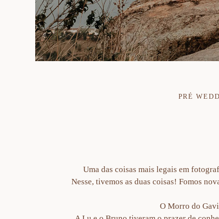
PRÉ WED
Uma das coisas mais legais em fotografa
Nesse, tivemos as duas coisas! Fomos nov
O Morro do Gaviã
A Lu e o Bruno tiveram o prazer de conhe